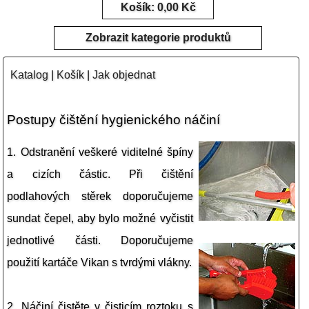
Košík: 0,00 Kč
Zobrazit kategorie produktů
Katalog
|
Košík
|
Jak objednat
Postupy čištění hygienického náčiní
1. Odstranění veškeré viditelné špíny
a cizích částic. Při čištění
podlahových stěrek doporučujeme
sundat čepel, aby bylo možné vyčistit
jednotlivé části. Doporučujeme
použití kartáče Vikan s tvrdými vlákny.
2. Náčiní čistěte v čisticím roztoku s