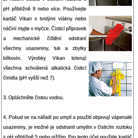
pH přibližně 9 nebo více. Používejte
kartáč Vikan s tvrdými vlákny nebo
náčiní myjte v myčce. Čisticí přípravek
a mechanické čištění odstraní
všechny usazeniny, tuk a zbytky
bílkovin. Výrobky Vikan tolerují
všechna schválená alkalická čisticí
činidla (pH vyšší než 7).
3. Opláchněte čistou vodou.
4. Pokud se na nářadí po umytí a použití objevují vápenaté
usazeniny, je možné je odstranit umytím v čisticím roztoku
s pH přibližně 5 nebo nižším. Pro tento účel použijte kartáč