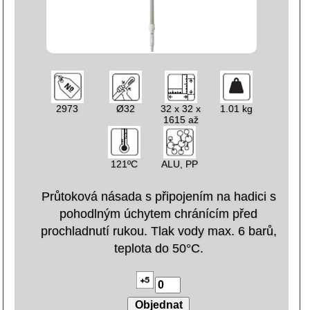
2973
Ø32
32 x 32 x
1.01 kg
1615 až
2780
121ºC
ALU, PP
Průtoková násada s připojením na hadici s
pohodlným úchytem chránícím před
prochladnutí rukou. Tlak vody max. 6 barů,
teplota do 50°C.