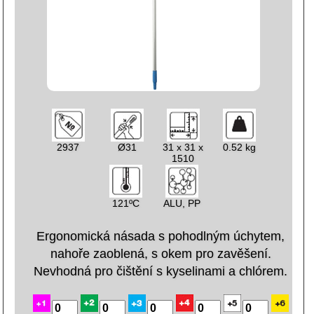
2937
Ø31
31 x 31 x
0.52 kg
1510
121ºC
ALU, PP
Ergonomická násada s pohodlným úchytem,
nahoře zaoblená, s okem pro zavěšení.
Nevhodná pro čištění s kyselinami a chlórem.