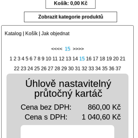
Košík: 0,00 Kč
Zobrazit kategorie produktů
Katalog
|
Košík
|
Jak objednat
<<<<
15
>>>>
1
2
3
4
5
6
7
8
9
10
11
12
13
14
15
16
17
18
19
20
21
22
23
24
25
26
27
28
29
30
31
32
33
34
35
36
37
Úhlově nastavitelný
průtočný kartáč
Cena bez DPH:
860,00 Kč
Cena s DPH:
1 040,60 Kč