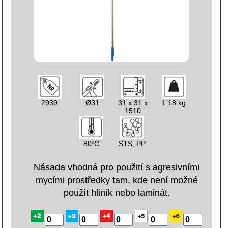
2939
Ø31
31 x 31 x
1.18 kg
1510
80ºC
STS, PP
Násada vhodná pro použití s agresivními
mycími prostředky tam, kde není možné
použít hliník nebo laminát.