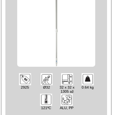
2925
Ø32
32 x 32 x
0.64 kg
1305 až
1810
121ºC
ALU, PP