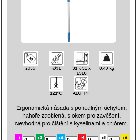
2935
Ø31
31 x 31 x
0.49 kg
1310
121ºC
ALU, PP
Ergonomická násada s pohodlným úchytem,
nahoře zaoblená, s okem pro zavěšení.
Nevhodná pro čištění s kyselinami a chlórem.