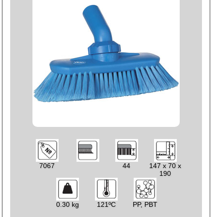
7067
44
147 x 70 x
190
0.30 kg
121ºC
PP, PBT