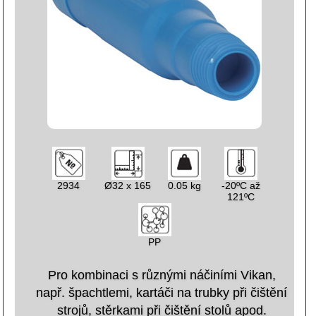
2934
Ø32 x 165
0.05 kg
-20ºC až
121ºC
PP
Pro kombinaci s různými náčiními Vikan,
např. špachtlemi, kartáči na trubky při čištění
strojů, stěrkami při čištění stolů apod.